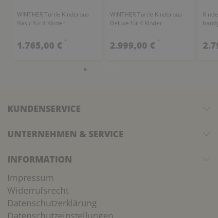
WINTHER Turtle Kinderbus
WINTHER Turtle Kinderbus
Kinde
Basic für 4 Kinder
Deluxe für 4 Kinder
hand
*
*
1.765,00 €
2.999,00 €
2.7
KUNDENSERVICE
UNTERNEHMEN & SERVICE
INFORMATION
Impressum
Widerrufsrecht
Datenschutzerklärung
Datenschutzeinstellungen