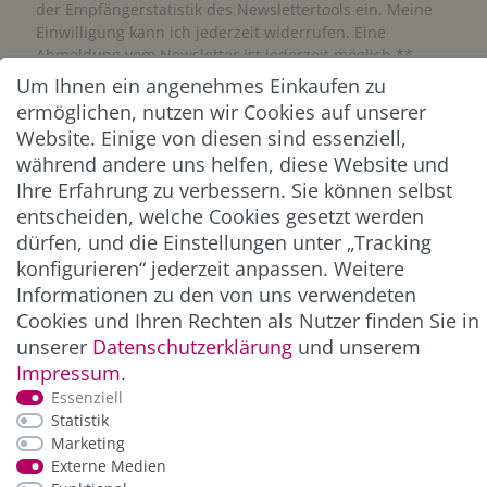
der Empfängerstatistik des Newslettertools ein. Meine
Einwilligung kann ich jederzeit widerrufen. Eine
Abmeldung vom Newsletter ist jederzeit möglich.**
Um Ihnen ein angenehmes Einkaufen zu
ermöglichen, nutzen wir Cookies auf unserer
Abonnieren
Website. Einige von diesen sind essenziell,
** Hierbei handelt es sich um ein Pflichtfeld.
während andere uns helfen, diese Website und
Ihre Erfahrung zu verbessern. Sie können selbst
entscheiden, welche Cookies gesetzt werden
ZAHLUNG & VERSAND
dürfen, und die Einstellungen unter „Tracking
konfigurieren“ jederzeit anpassen. Weitere
Informationen zu den von uns verwendeten
Cookies und Ihren Rechten als Nutzer finden Sie in
unserer
Daten­schutz­erklärung
und unserem
Impressum
.
Essenziell
Statistik
Marketing
*Alle Preise inkl. der gesetzl. MwSt. zzgl.
Service-
Externe Medien
und Versandkosten