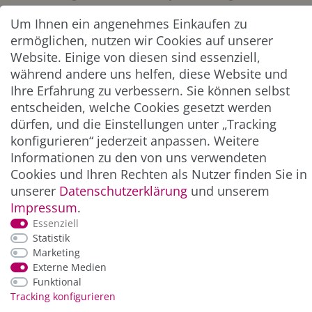
Um Ihnen ein angenehmes Einkaufen zu
Abonnieren
ermöglichen, nutzen wir Cookies auf unserer
Website. Einige von diesen sind essenziell,
** Hierbei handelt es sich um ein Pflichtfeld.
während andere uns helfen, diese Website und
Ihre Erfahrung zu verbessern. Sie können selbst
entscheiden, welche Cookies gesetzt werden
ZAHLUNG & VERSAND
dürfen, und die Einstellungen unter „Tracking
konfigurieren“ jederzeit anpassen. Weitere
Informationen zu den von uns verwendeten
Cookies und Ihren Rechten als Nutzer finden Sie in
unserer
Daten­schutz­erklärung
und unserem
Impressum
.
Essenziell
Statistik
Marketing
*Alle Preise inkl. der gesetzl. MwSt. zzgl.
Service-
Externe Medien
und Versandkosten
Funktional
Tracking konfigurieren
© Copyright 2026 Alle Rechte vorbehalten. |
webshop by