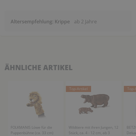
Altersempfehlung: Krippe
ab 2 Jahre
ÄHNLICHE ARTIKEL
Top-Artikel
Top-A
FOLKMANIS Löwe für die
Wildtiere mit ihren Jungen, 12
BETZO
Puppenbühne (ca. 33 cm)
Stück, ca. 4 - 12 cm, ab 3
Delux