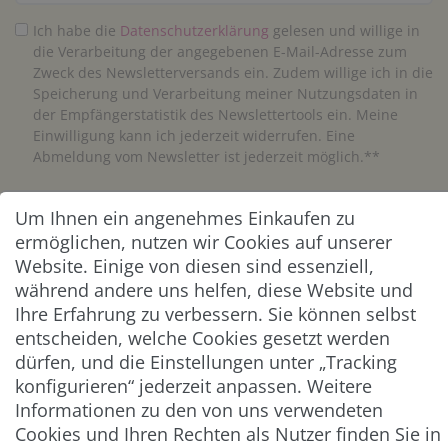
Ich habe die
Daten­schutz­erklärung
gelesen und willige in
die Verarbeitung der angegebenen E-Mail-Adresse zum
Zweck des Newsletterversands ein. Zudem willige ich in die
Speicherung und Verarbeitung meiner Nutzungsdaten in
der Empfängerstatistik des Newslettertools ein. Meine
Einwilligung kann ich jederzeit widerrufen. Eine
Abmeldung vom Newsletter ist jederzeit möglich.**
Abonnieren
Um Ihnen ein angenehmes Einkaufen zu
ermöglichen, nutzen wir Cookies auf unserer
** Hierbei handelt es sich um ein Pflichtfeld.
Website. Einige von diesen sind essenziell,
während andere uns helfen, diese Website und
Ihre Erfahrung zu verbessern. Sie können selbst
ZAHLUNG & VERSAND
entscheiden, welche Cookies gesetzt werden
dürfen, und die Einstellungen unter „Tracking
konfigurieren“ jederzeit anpassen. Weitere
Informationen zu den von uns verwendeten
Cookies und Ihren Rechten als Nutzer finden Sie in