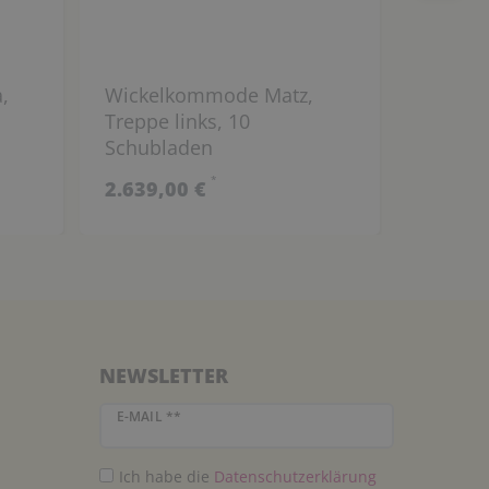
,
Wickelkommode Matz,
Wickelt
Treppe links, 10
Schubl
Schubladen
links
*
2.639,00 €
1.499,
NEWSLETTER
Newsletter Honig
E-MAIL **
Ich habe die
Daten­schutz­erklärung