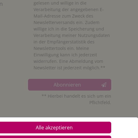
n
gelesen und willige in die
Verarbeitung der angegebenen E-
Mail-Adresse zum Zweck des
Newsletterversands ein. Zudem
willige ich in die Speicherung und
Verarbeitung meiner Nutzungsdaten
in der Empfängerstatistik des
Newslettertools ein. Meine
Einwilligung kann ich jederzeit
widerrufen. Eine Abmeldung vom
Newsletter ist jederzeit möglich.**
Abonnieren
** Hierbei handelt es sich um ein
Pflichtfeld.
Alle akzeptieren