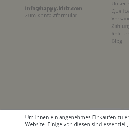
Unser P
info@happy-kidz.com
Qualitä
Zum Kontaktformular
Versan
Zahlun
Retour
Blog
Um Ihnen ein angenehmes Einkaufen zu erm
ZAHLUNG &
Website. Einige von diesen sind essenziel
VERSAND