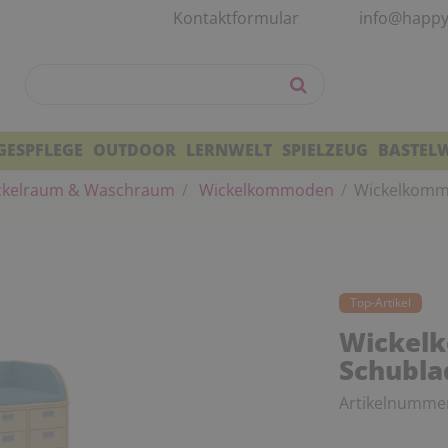
Kontaktformular
info@happy
GESPFLEGE
OUTDOOR
LERNWELT
SPIELZEUG
BASTEL
kelraum & Waschraum
Wickelkommoden
Wickelkommo
Top-Artikel
Wickel
Schubla
Artikelnumme