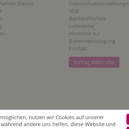
artner Elviras
Datenschutzeinstellunge
t
AGB
d
Barrierefreiheit
g
Lieferkette
en
Hinweise zur
Batterieentsorgung
Kontakt
Vertrag widerrufen
öglichen, nutzen wir Cookies auf unserer
l, während andere uns helfen, diese Website und