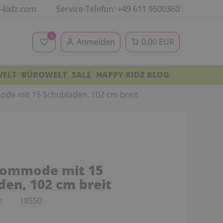
-kidz.com
Service-Telefon: +49 611 9500360
0
Anmelden
0,00 EUR
WELT
BÜROWELT
SALE
HAPPY KIDZ BLOG
de mit 15 Schubladen, 102 cm breit
kommode mit 15
den, 102 cm breit
r
18550