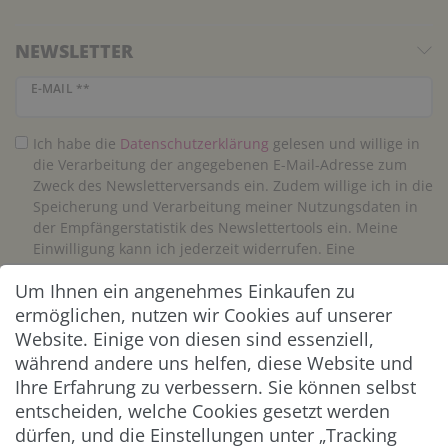
NEWSLETTER
Newsletter Honig
E-MAIL **
Ich habe die
Daten­schutz­erklärung
gelesen und willige in
die Verarbeitung der angegebenen E-Mail-Adresse zum
Zweck des Newsletterversands ein. Zudem willige ich in die
Speicherung und Verarbeitung meiner Nutzungsdaten in
der Empfängerstatistik des Newslettertools ein. Meine
Einwilligung kann ich jederzeit widerrufen. Eine
Abmeldung vom Newsletter ist jederzeit möglich.**
Um Ihnen ein angenehmes Einkaufen zu
ermöglichen, nutzen wir Cookies auf unserer
Abonnieren
Website. Einige von diesen sind essenziell,
während andere uns helfen, diese Website und
** Hierbei handelt es sich um ein Pflichtfeld.
Ihre Erfahrung zu verbessern. Sie können selbst
entscheiden, welche Cookies gesetzt werden
ZAHLUNG & VERSAND
dürfen, und die Einstellungen unter „Tracking