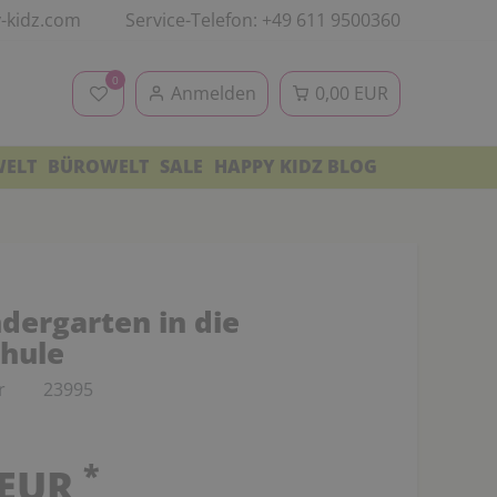
-kidz.com
Service-Telefon: +49 611 9500360
0
Anmelden
0,00 EUR
WELT
BÜROWELT
SALE
HAPPY KIDZ BLOG
dergarten in die
hule
r
23995
*
 EUR