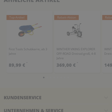
Top-Artikel
Rabatt-Aktion
Raba
First Tools Schubkarre, ab 3
WINTHER VIKING EXPLORER
WINT
Jahre
OFF-ROAD Dreirad groß, 4-8
Dreir
Jahre
*
*
89,99 €
369,00 €
149
KUNDENSERVICE
UNTERNEHMEN & SERVICE