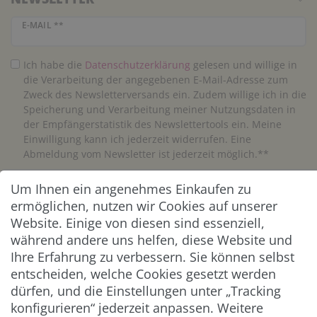
Newsletter Honig
E-MAIL **
Ich habe die
Daten­schutz­erklärung
gelesen und willige in
die Verarbeitung der angegebenen E-Mail-Adresse zum
Zweck des Newsletterversands ein. Zudem willige ich in die
Speicherung und Verarbeitung meiner Nutzungsdaten in
der Empfängerstatistik des Newslettertools ein. Meine
Einwilligung kann ich jederzeit widerrufen. Eine
Abmeldung vom Newsletter ist jederzeit möglich.**
Um Ihnen ein angenehmes Einkaufen zu
Abonnieren
ermöglichen, nutzen wir Cookies auf unserer
** Hierbei handelt es sich um ein Pflichtfeld.
Website. Einige von diesen sind essenziell,
während andere uns helfen, diese Website und
Ihre Erfahrung zu verbessern. Sie können selbst
ZAHLUNG & VERSAND
entscheiden, welche Cookies gesetzt werden
dürfen, und die Einstellungen unter „Tracking
konfigurieren“ jederzeit anpassen. Weitere