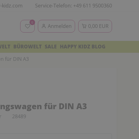
-kidz.com
Service-Telefon: +49 611 9500360
0
Anmelden
0,00 EUR
WELT
BÜROWELT
SALE
HAPPY KIDZ BLOG
n für DIN A3
ngswagen für DIN A3
r
28489