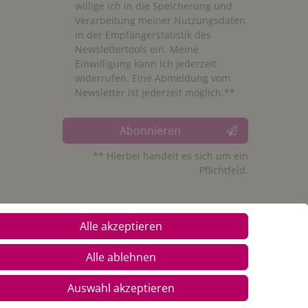
willige ich in die Speicherung und
Verarbeitung meiner Nutzungsdaten
in der Empfängerstatistik des
Newslettertools ein. Meine
Einwilligung kann ich jederzeit
widerrufen. Eine Abmeldung vom
Newsletter ist jederzeit möglich.**
Abonnieren
** Hierbei handelt es sich um ein
Pflichtfeld.
Alle akzeptieren
Alle ablehnen
Auswahl akzeptieren