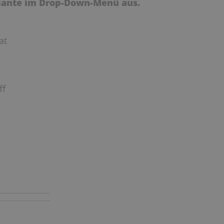
riante im Drop-Down-Menü aus.
at
ff