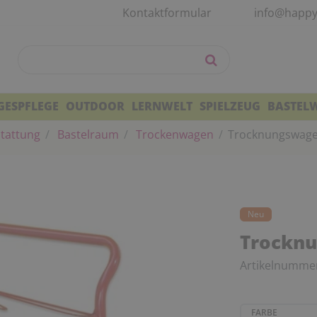
Kontaktformular
info@happy
GESPFLEGE
OUTDOOR
LERNWELT
SPIELZEUG
BASTEL
tattung
Bastelraum
Trockenwagen
Trocknungswage
Neu
Trocknu
Artikelnumme
FARBE