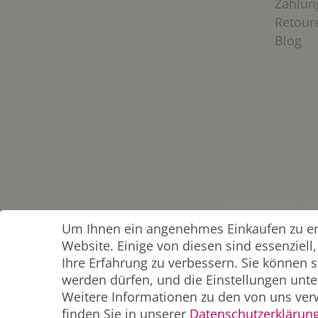
Zahlun
Retour
Blog
Um Ihnen ein angenehmes Einkaufen zu erm
ZAHLUNG &
Website. Einige von diesen sind essenziel
VERSAND
Ihre Erfahrung zu verbessern. Sie können s
werden dürfen, und die Einstellungen unter
Weitere Informationen zu den von uns ver
finden Sie in unserer
Daten­schutz­erklärun