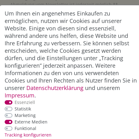
Abmeldung vom Newsletter ist jederzeit möglich.**
Um Ihnen ein angenehmes Einkaufen zu
ermöglichen, nutzen wir Cookies auf unserer
Abonnieren
Website. Einige von diesen sind essenziell,
** Hierbei handelt es sich um ein Pflichtfeld.
während andere uns helfen, diese Website und
Ihre Erfahrung zu verbessern. Sie können selbst
entscheiden, welche Cookies gesetzt werden
ZAHLUNG & VERSAND
dürfen, und die Einstellungen unter „Tracking
konfigurieren“ jederzeit anpassen. Weitere
Informationen zu den von uns verwendeten
Cookies und Ihren Rechten als Nutzer finden Sie in
unserer
Daten­schutz­erklärung
und unserem
Impressum
.
Essenziell
Statistik
Marketing
*Alle Preise inkl. der gesetzl. MwSt. zzgl.
Service-
Externe Medien
und Versandkosten
Funktional
Tracking konfigurieren