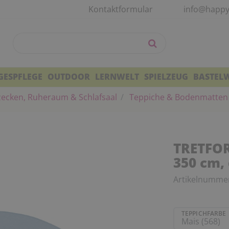
Kontaktformular
info@happy
GESPFLEGE
OUTDOOR
LERNWELT
SPIELZEUG
BASTEL
zecken, Ruheraum & Schlafsaal
Teppiche & Bodenmatten
TRETFOR
350 cm,
Artikelnumme
TEPPICHFARBE