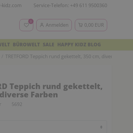
-kidz.com
Service-Telefon: +49 611 9500360
0
Anmelden
0,00 EUR
WELT
BÜROWELT
SALE
HAPPY KIDZ BLOG
TRETFORD Teppich rund gekettelt, 350 cm, diverse Farbe
D Teppich rund gekettelt,
 diverse Farben
r
5692