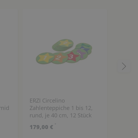
ERZI Circelino
ERZI Te
amid
Zahlenteppiche 1 bis 12,
rund, 
rund, je 40 cm, 12 Stück
Polyami
*
179,00 €
799,00