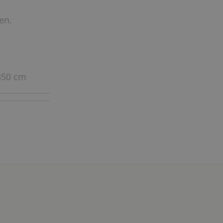
en.
 350 cm