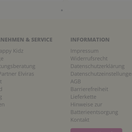
NEHMEN & SERVICE
INFORMATION
appy Kidz
Impressum
ge
Widerrufsrecht
htungsberatung
Datenschutzerklärung
artner Elviras
Datenschutzeinstellunge
t
AGB
d
Barrierefreiheit
g
Lieferkette
en
Hinweise zur
Batterieentsorgung
Kontakt