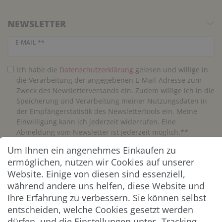
NEWSLETTER
Newsletter Honig
E-MAIL **
Ich habe die
Daten­schutz­erklärung
gelesen und willige in
die Verarbeitung der angegebenen E-Mail-Adresse zum
Zweck des Newsletterversands ein. Zudem willige ich in die
Speicherung und Verarbeitung meiner Nutzungsdaten in
der Empfängerstatistik des Newslettertools ein. Meine
Einwilligung kann ich jederzeit widerrufen. Eine
Abmeldung vom Newsletter ist jederzeit möglich.**
Um Ihnen ein angenehmes Einkaufen zu
Abonnieren
ermöglichen, nutzen wir Cookies auf unserer
Website. Einige von diesen sind essenziell,
** Hierbei handelt es sich um ein Pflichtfeld.
während andere uns helfen, diese Website und
Ihre Erfahrung zu verbessern. Sie können selbst
entscheiden, welche Cookies gesetzt werden
ZAHLUNG & VERSAND
dürfen, und die Einstellungen unter „Tracking