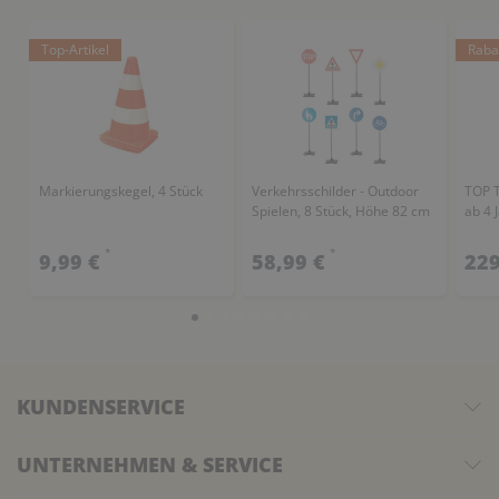
Top-Artikel
Raba
Markierungskegel, 4 Stück
Verkehrsschilder - Outdoor
TOP T
Spielen, 8 Stück, Höhe 82 cm
ab 4 
*
*
9,99 €
58,99 €
229
KUNDENSERVICE
UNTERNEHMEN & SERVICE