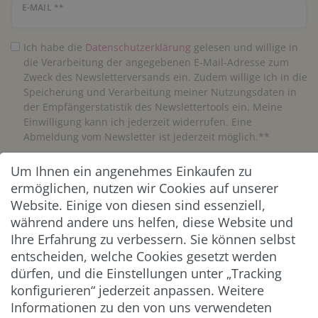
Newsletter Honig
E-MAIL **
Ich habe die
Daten­schutz­erklärung
gelesen und willige in
die Verarbeitung der angegebenen E-Mail-Adresse zum
Zweck des Newsletterversands ein. Zudem willige ich in die
Speicherung und Verarbeitung meiner Nutzungsdaten in
der Empfängerstatistik des Newslettertools ein. Meine
Einwilligung kann ich jederzeit widerrufen. Eine
Abmeldung vom Newsletter ist jederzeit möglich.**
Um Ihnen ein angenehmes Einkaufen zu
Abonnieren
ermöglichen, nutzen wir Cookies auf unserer
** Hierbei handelt es sich um ein Pflichtfeld.
Website. Einige von diesen sind essenziell,
während andere uns helfen, diese Website und
Ihre Erfahrung zu verbessern. Sie können selbst
ZAHLUNG & VERSAND
entscheiden, welche Cookies gesetzt werden
dürfen, und die Einstellungen unter „Tracking
konfigurieren“ jederzeit anpassen. Weitere
Informationen zu den von uns verwendeten