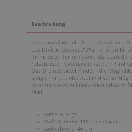
Beschreibung
Sich einmal wie ein Römer bei einem Wa
das Dreirad „Express“.Während ein Kind s
im hinteren Teil ein Stehplatz. Dank de
rutschfesten Untergrund ist dem Kind ein
Das Dreirad bietet Kindern die Möglichk
steigern und bietet zudem diverse Möglic
Informationen zu Ersatzteilen erhalten S
Mail.
Farbe: orange
Maße (LxBxH): 118 x 65 x 64 cm
Lenkerbreite: 46 cm