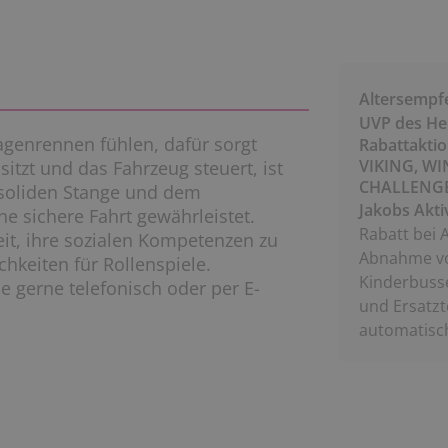
Altersempf
UVP des Her
genrennen fühlen, dafür sorgt
Rabattakti
VIKING, WI
itzt und das Fahrzeug steuert, ist
CHALLENGE,
r soliden Stange und dem
Jakobs Akti
e sichere Fahrt gewährleistet.
Rabatt bei 
eit, ihre sozialen Kompetenzen zu
Abnahme vo
hkeiten für Rollenspiele.
Kinderbuss
ie gerne telefonisch oder per E-
und Ersatzt
automatisc