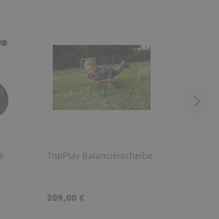
e
TopPlay Balancierscheibe
TopPla
Metall 
Jahre
*
209,00 €
169,00