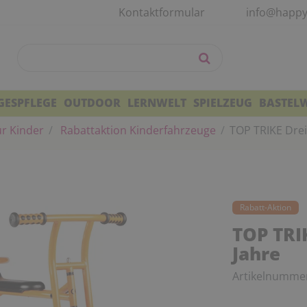
Kontaktformular
info@happy
GESPFLEGE
OUTDOOR
LERNWELT
SPIELZEUG
BASTEL
r Kinder
Rabattaktion Kinderfahrzeuge
TOP TRIKE Drei
Rabatt-Aktion
TOP TRIK
Jahre
Artikelnumme