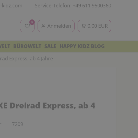
-kidz.com
Service-Telefon: +49 611 9500360
0
Anmelden
0,00 EUR
WELT
BÜROWELT
SALE
HAPPY KIDZ BLOG
rad Express, ab 4 Jahre
E Dreirad Express, ab 4
r
7209