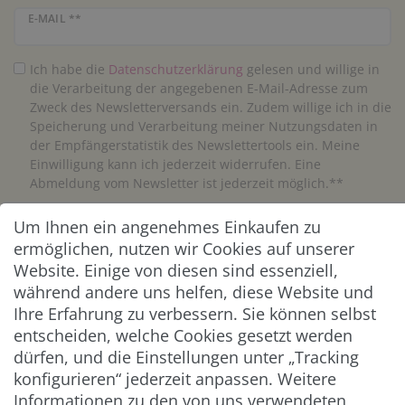
Newsletter Honig
E-MAIL **
Ich habe die
Daten­schutz­erklärung
gelesen und willige in
die Verarbeitung der angegebenen E-Mail-Adresse zum
Zweck des Newsletterversands ein. Zudem willige ich in die
Speicherung und Verarbeitung meiner Nutzungsdaten in
der Empfängerstatistik des Newslettertools ein. Meine
Einwilligung kann ich jederzeit widerrufen. Eine
Abmeldung vom Newsletter ist jederzeit möglich.**
Um Ihnen ein angenehmes Einkaufen zu
Abonnieren
ermöglichen, nutzen wir Cookies auf unserer
** Hierbei handelt es sich um ein Pflichtfeld.
Website. Einige von diesen sind essenziell,
während andere uns helfen, diese Website und
Ihre Erfahrung zu verbessern. Sie können selbst
ZAHLUNG & VERSAND
entscheiden, welche Cookies gesetzt werden
dürfen, und die Einstellungen unter „Tracking
konfigurieren“ jederzeit anpassen. Weitere
Informationen zu den von uns verwendeten