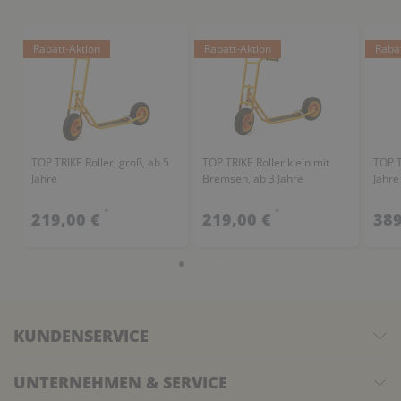
Rabatt-Aktion
Rabatt-Aktion
Raba
TOP TRIKE Roller, groß, ab 5
TOP TRIKE Roller klein mit
TOP T
Jahre
Bremsen, ab 3 Jahre
Jahre
*
*
219,00 €
219,00 €
389
KUNDENSERVICE
UNTERNEHMEN & SERVICE