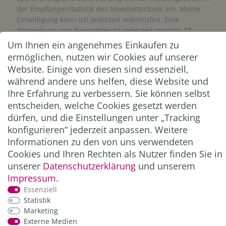
der Empfängerstatistik des Newslettertools ein. Meine
Einwilligung kann ich jederzeit widerrufen. Eine
Abmeldung vom Newsletter ist jederzeit möglich.**
Um Ihnen ein angenehmes Einkaufen zu
ermöglichen, nutzen wir Cookies auf unserer
Abonnieren
Website. Einige von diesen sind essenziell,
** Hierbei handelt es sich um ein Pflichtfeld.
während andere uns helfen, diese Website und
Ihre Erfahrung zu verbessern. Sie können selbst
entscheiden, welche Cookies gesetzt werden
ZAHLUNG & VERSAND
dürfen, und die Einstellungen unter „Tracking
konfigurieren“ jederzeit anpassen. Weitere
Informationen zu den von uns verwendeten
Cookies und Ihren Rechten als Nutzer finden Sie in
unserer
Daten­schutz­erklärung
und unserem
Impressum
.
Essenziell
Statistik
Marketing
*Alle Preise inkl. der gesetzl. MwSt. zzgl.
Service-
Externe Medien