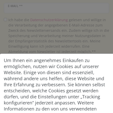
Newsletter Honig
E-MAIL **
Ich habe die
Daten­schutz­erklärung
gelesen und willige in
die Verarbeitung der angegebenen E-Mail-Adresse zum
Zweck des Newsletterversands ein. Zudem willige ich in die
Speicherung und Verarbeitung meiner Nutzungsdaten in
der Empfängerstatistik des Newslettertools ein. Meine
Einwilligung kann ich jederzeit widerrufen. Eine
Abmeldung vom Newsletter ist jederzeit möglich.**
Um Ihnen ein angenehmes Einkaufen zu
Abonnieren
ermöglichen, nutzen wir Cookies auf unserer
Website. Einige von diesen sind essenziell,
** Hierbei handelt es sich um ein Pflichtfeld.
während andere uns helfen, diese Website und
Ihre Erfahrung zu verbessern. Sie können selbst
entscheiden, welche Cookies gesetzt werden
ZAHLUNG & VERSAND
dürfen, und die Einstellungen unter „Tracking
konfigurieren“ jederzeit anpassen. Weitere
Informationen zu den von uns verwendeten