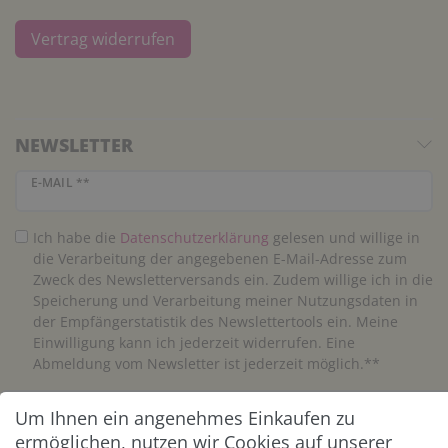
Vertrag widerrufen
NEWSLETTER
Newsletter Honig
E-MAIL **
Ich habe die
Daten­schutz­erklärung
gelesen und willige in
die Verarbeitung der angegebenen E-Mail-Adresse zum
Zweck des Newsletterversands ein. Zudem willige ich in die
Speicherung und Verarbeitung meiner Nutzungsdaten in
der Empfängerstatistik des Newslettertools ein. Meine
Einwilligung kann ich jederzeit widerrufen. Eine
Abmeldung vom Newsletter ist jederzeit möglich.**
Um Ihnen ein angenehmes Einkaufen zu
Abonnieren
ermöglichen, nutzen wir Cookies auf unserer