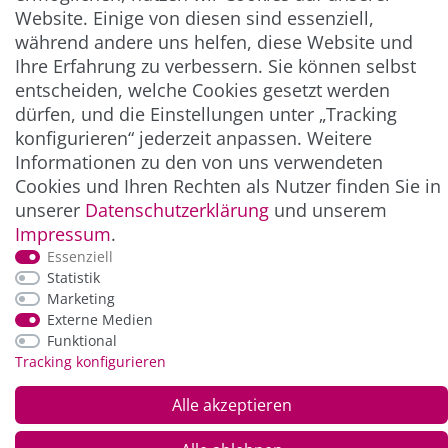
** Hierbei handelt es sich um ein Pflichtfeld.
Website. Einige von diesen sind essenziell,
während andere uns helfen, diese Website und
Ihre Erfahrung zu verbessern. Sie können selbst
ZAHLUNG & VERSAND
entscheiden, welche Cookies gesetzt werden
dürfen, und die Einstellungen unter „Tracking
konfigurieren“ jederzeit anpassen. Weitere
Informationen zu den von uns verwendeten
Cookies und Ihren Rechten als Nutzer finden Sie in
unserer
Daten­schutz­erklärung
und unserem
Impressum
.
Essenziell
Statistik
*Alle Preise inkl. der gesetzl. MwSt. zzgl.
Service-
Marketing
und Versandkosten
Externe Medien
Funktional
Tracking konfigurieren
© Copyright 2026 Alle Rechte vorbehalten. |
webshop by
Alle akzeptieren