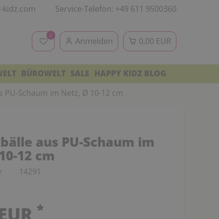
-kidz.com
Service-Telefon: +49 611 9500360
0
Anmelden
0,00 EUR
WELT
BÜROWELT
SALE
HAPPY KIDZ BLOG
us PU-Schaum im Netz, Ø 10-12 cm
tbälle aus PU-Schaum im
 10-12 cm
r
14291
*
 EUR