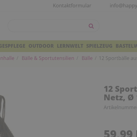
Kontaktformular
info@happy
GESPFLEGE
OUTDOOR
LERNWELT
SPIELZEUG
BASTEL
nhalle
Bälle & Sportutensilien
Bälle
12 Sportbälle a
12 Spor
Netz, Ø
Artikelnumme
59,99