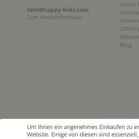
Unser P
info@happy-kidz.com
Qualitä
Zum Kontaktformular
Versan
Zahlun
Retour
Blog
Um Ihnen ein angenehmes Einkaufen zu erm
ZAHLUNG &
Website. Einige von diesen sind essenziel
VERSAND