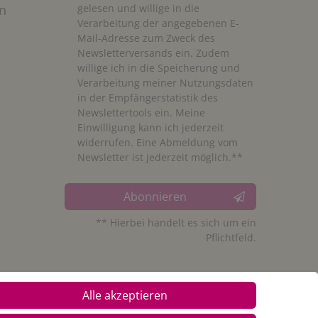
n
gelesen und willige in die
Verarbeitung der angegebenen E-
Mail-Adresse zum Zweck des
Newsletterversands ein. Zudem
willige ich in die Speicherung und
Verarbeitung meiner Nutzungsdaten
in der Empfängerstatistik des
Newslettertools ein. Meine
Einwilligung kann ich jederzeit
widerrufen. Eine Abmeldung vom
Newsletter ist jederzeit möglich.**
Abonnieren
** Hierbei handelt es sich um ein
Pflichtfeld.
Alle akzeptieren