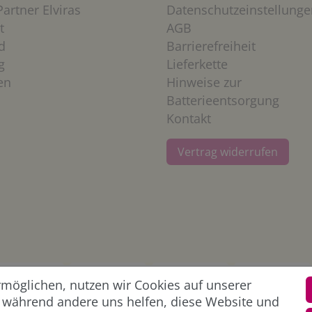
artner Elviras
Datenschutzeinstellunge
t
AGB
d
Barrierefreiheit
g
Lieferkette
en
Hinweise zur
Batterieentsorgung
Kontakt
Vertrag widerrufen
öglichen, nutzen wir Cookies auf unserer
l, während andere uns helfen, diese Website und