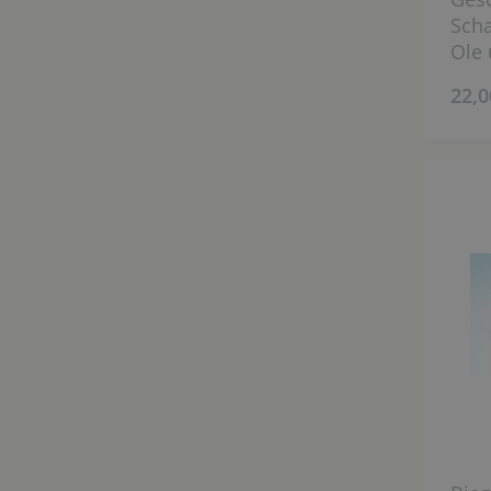
Scha
Ole 
Wich
22,0