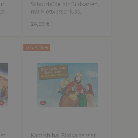
ür
Schutzhülle für Bildkarten,
ck
mit Klettverschluss,
transparent, 10 Stück
24,99 €
*
Top-Artikel
et -
Kamishibai Bildkartenset -