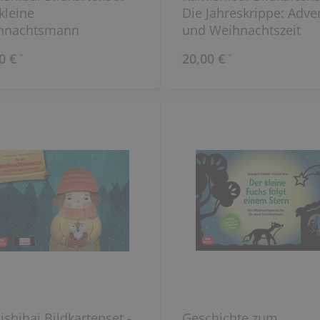
kleine
Die Jahreskrippe: Adve
hnachtsmann
und Weihnachtszeit
0 €
20,00 €
*
*
shibai Bildkartenset -
Geschichte zum