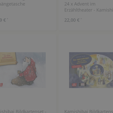
ängetasche
24 x Advent im
Erzähltheater - Kamish
Adventskalender
9 €
22,00 €
*
*
shibai Bildkartenset -
Kamishibai Bildkartens