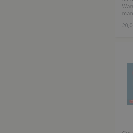
War
manc
20,0
Ges