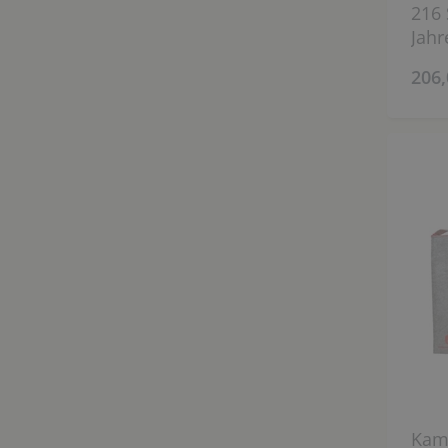
216 
Jahr
206,
Kami