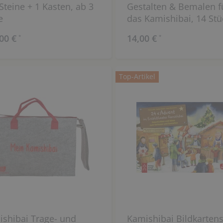
Steine + 1 Kasten, ab 3
Gestalten & Bemalen f
e
das Kamishibai, 14 Stü
00 €
14,00 €
*
*
Top-Artikel
shibai Trage- und
Kamishibai Bildkartens