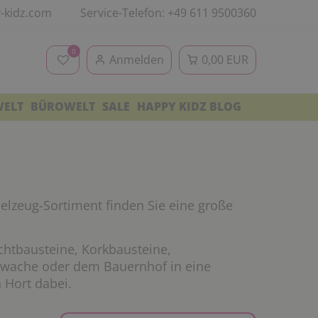
-kidz.com
Service-Telefon: +49 611 9500360
0
Anmelden
0,00 EUR
WELT
BÜROWELT
SALE
HAPPY KIDZ BLOG
elzeug-Sortiment finden Sie eine große
chtbausteine, Korkbausteine,
erwache oder dem Bauernhof in eine
n Hort dabei.