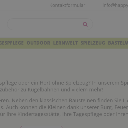
Kontaktformular
info@happy
GESPFLEGE
OUTDOOR
LERNWELT
SPIELZEUG
BASTEL
spflege oder ein Hort ohne Spielzeug? In unserem Spi
nzubehör zu Kugelbahnen und vielem mehr!
eren. Neben den klassischen Bausteinen finden Sie Li
s. Auch können die Kleinen dank unserer Burg, Feu
für Ihre Kindertagesstätte, Ihre Tagespflege oder Ihre