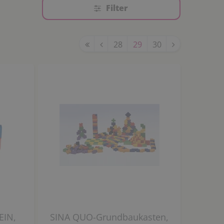
Filter
28
29
30
EIN,
SINA QUO-Grundbaukasten,