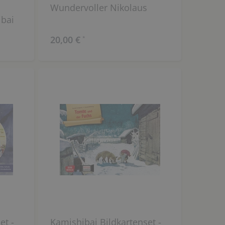
Wundervoller Nikolaus
ibai
20,00 €
*
et -
Kamishibai Bildkartenset -