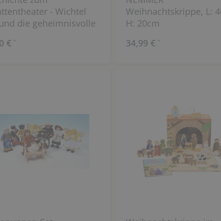
ttentheater - Wichtel
Weihnachtskrippe, L: 
und die geheimnisvolle
H: 20cm
teltür
0 €
34,99 €
*
*