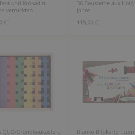
fant und Krökadin:
36 Bausteine aus Holz,
e verrückten
Jahre
lingstiere
0 €
115,00 €
*
*
A QUO-Grundbaukasten,
Blanko Bildkarten zum