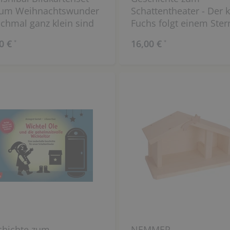
um Weihnachtswunder
Schattentheater - Der k
hmal ganz klein sind
Fuchs folgt einem Ster
0 €
16,00 €
*
*
chichte zum
NEMMER