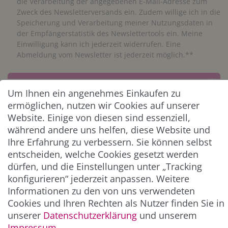
die Verarbeitung der angegebenen E-Mail-Adresse zum
Zweck des Newsletterversands ein. Zudem willige ich in die
Speicherung und Verarbeitung meiner Nutzungsdaten in
der Empfängerstatistik des Newslettertools ein. Meine
Einwilligung kann ich jederzeit widerrufen. Eine
Abmeldung vom Newsletter ist jederzeit möglich.**
Abonnieren
Um Ihnen ein angenehmes Einkaufen zu
** Hierbei handelt es sich um ein Pflichtfeld.
ermöglichen, nutzen wir Cookies auf unserer
Website. Einige von diesen sind essenziell,
während andere uns helfen, diese Website und
ZAHLUNG & VERSAND
Ihre Erfahrung zu verbessern. Sie können selbst
entscheiden, welche Cookies gesetzt werden
dürfen, und die Einstellungen unter „Tracking
konfigurieren“ jederzeit anpassen. Weitere
Informationen zu den von uns verwendeten
Cookies und Ihren Rechten als Nutzer finden Sie in
unserer
Daten­schutz­erklärung
und unserem
Impressum
.