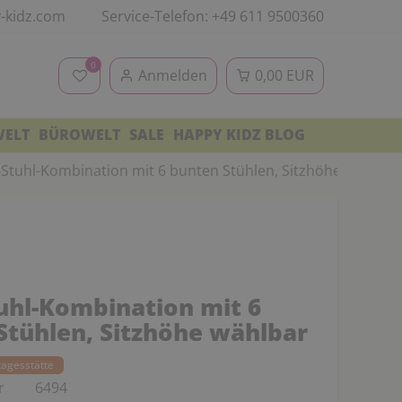
-kidz.com
Service-Telefon: +49 611 9500360
0
Anmelden
0,00 EUR
WELT
BÜROWELT
SALE
HAPPY KIDZ BLOG
-Stuhl-Kombination mit 6 bunten Stühlen, Sitzhöhe wählbar
tuhl-Kombination mit 6
Stühlen, Sitzhöhe wählbar
tagesstätte
r
6494