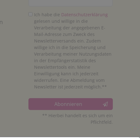
Ich habe die
Daten­schutz­erklärung
n
gelesen und willige in die
Verarbeitung der angegebenen E-
Mail-Adresse zum Zweck des
Newsletterversands ein. Zudem
willige ich in die Speicherung und
Verarbeitung meiner Nutzungsdaten
in der Empfängerstatistik des
Newslettertools ein. Meine
Einwilligung kann ich jederzeit
widerrufen. Eine Abmeldung vom
Newsletter ist jederzeit möglich.**
Abonnieren
** Hierbei handelt es sich um ein
Pflichtfeld.