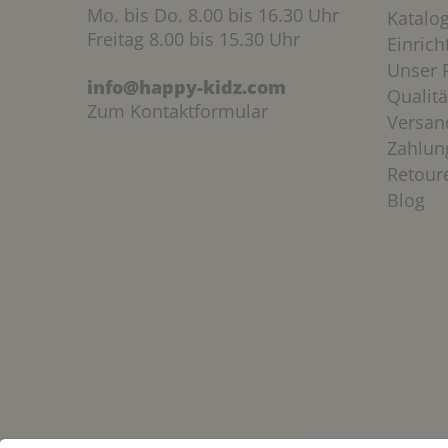
Mo. bis Do. 8.00 bis 16.30 Uhr
Katalo
Freitag 8.00 bis 15.30 Uhr
Einric
Unser P
info@happy-kidz.com
Qualitä
Zum Kontaktformular
Versan
Zahlun
Retour
Blog