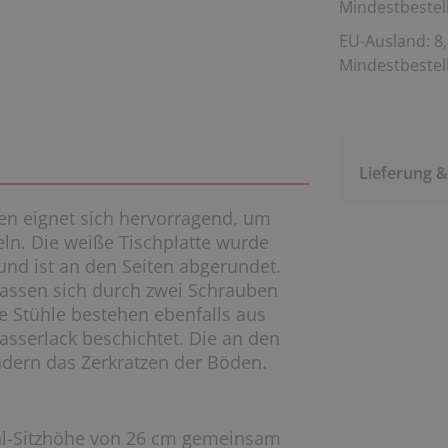
Mindestbestell
EU-Ausland: 8,
Mindestbestell
Lieferung 
len eignet sich hervorragend, um
ln. Die weiße Tischplatte wurde
und ist an den Seiten abgerundet.
lassen sich durch zwei Schrauben
ie Stühle bestehen ebenfalls aus
sserlack beschichtet. Die an den
indern das Zerkratzen der Böden.
tuhl-Sitzhöhe von 26 cm gemeinsam