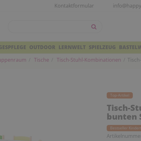
Kontaktformular
info@happy
GESPFLEGE
OUTDOOR
LERNWELT
SPIELZEUG
BASTEL
uppenraum
Tische
Tisch-Stuhl-Kombinationen
Tisch
Top-Artikel
Tisch-S
bunten 
Bestseller Kinder
Artikelnumme