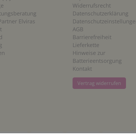
ge
Widerrufsrecht
htungsberatung
Datenschutzerklärung
artner Elviras
Datenschutzeinstellunge
t
AGB
d
Barrierefreiheit
g
Lieferkette
en
Hinweise zur
Batterieentsorgung
Kontakt
Vertrag widerrufen