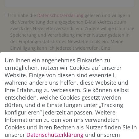
Ich habe die
Daten­schutz­erklärung
gelesen und willige in
die Verarbeitung der angegebenen E-Mail-Adresse zum
Zweck des Newsletterversands ein. Zudem willige ich in die
Speicherung und Verarbeitung meiner Nutzungsdaten in
der Empfängerstatistik des Newslettertools ein. Meine
Einwilligung kann ich jederzeit widerrufen. Eine
Abmeldung vom Newsletter ist jederzeit möglich.**
Um Ihnen ein angenehmes Einkaufen zu
ermöglichen, nutzen wir Cookies auf unserer
Abonnieren
Website. Einige von diesen sind essenziell,
während andere uns helfen, diese Website und
** Hierbei handelt es sich um ein Pflichtfeld.
Ihre Erfahrung zu verbessern. Sie können selbst
entscheiden, welche Cookies gesetzt werden
dürfen, und die Einstellungen unter „Tracking
ZAHLUNG & VERSAND
konfigurieren“ jederzeit anpassen. Weitere
Informationen zu den von uns verwendeten
Cookies und Ihren Rechten als Nutzer finden Sie in
unserer
Daten­schutz­erklärung
und unserem