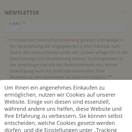
NEWSLETTER
Newsletter Honig
E-MAIL **
Ich habe die
Daten­schutz­erklärung
gelesen und willige in
die Verarbeitung der angegebenen E-Mail-Adresse zum
Zweck des Newsletterversands ein. Zudem willige ich in die
Speicherung und Verarbeitung meiner Nutzungsdaten in
der Empfängerstatistik des Newslettertools ein. Meine
Einwilligung kann ich jederzeit widerrufen. Eine
Abmeldung vom Newsletter ist jederzeit möglich.**
Um Ihnen ein angenehmes Einkaufen zu
Abonnieren
ermöglichen, nutzen wir Cookies auf unserer
Website. Einige von diesen sind essenziell,
** Hierbei handelt es sich um ein Pflichtfeld.
während andere uns helfen, diese Website und
Ihre Erfahrung zu verbessern. Sie können selbst
entscheiden, welche Cookies gesetzt werden
ZAHLUNG & VERSAND
dürfen, und die Einstellungen unter „Tracking