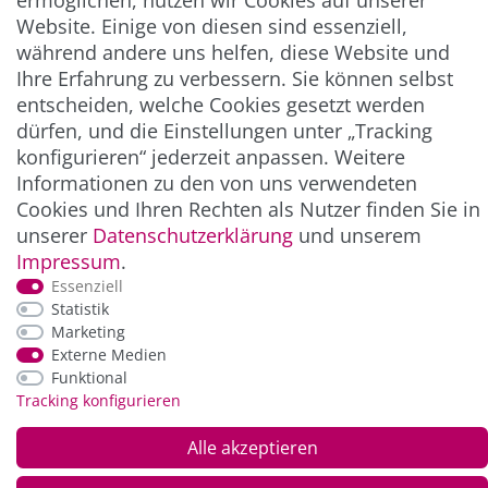
ermöglichen, nutzen wir Cookies auf unserer
** Hierbei handelt es sich um ein Pflichtfeld.
Website. Einige von diesen sind essenziell,
während andere uns helfen, diese Website und
Ihre Erfahrung zu verbessern. Sie können selbst
ZAHLUNG & VERSAND
entscheiden, welche Cookies gesetzt werden
dürfen, und die Einstellungen unter „Tracking
konfigurieren“ jederzeit anpassen. Weitere
Informationen zu den von uns verwendeten
Cookies und Ihren Rechten als Nutzer finden Sie in
unserer
Daten­schutz­erklärung
und unserem
Impressum
.
Essenziell
Statistik
*Alle Preise inkl. der gesetzl. MwSt. zzgl.
Service-
Marketing
und Versandkosten
Externe Medien
Funktional
Tracking konfigurieren
© Copyright 2026 Alle Rechte vorbehalten. |
webshop by
Alle akzeptieren