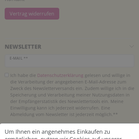
Vertrag widerrufen
NEWSLETTER
Newsletter Honig
E-MAIL **
Ich habe die
Daten­schutz­erklärung
gelesen und willige in
die Verarbeitung der angegebenen E-Mail-Adresse zum
Zweck des Newsletterversands ein. Zudem willige ich in die
Speicherung und Verarbeitung meiner Nutzungsdaten in
der Empfängerstatistik des Newslettertools ein. Meine
Einwilligung kann ich jederzeit widerrufen. Eine
Abmeldung vom Newsletter ist jederzeit möglich.**
Um Ihnen ein angenehmes Einkaufen zu
Abonnieren