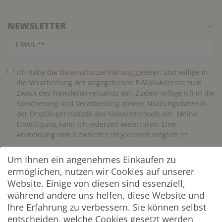
NEWSLETTER
Newsletter Honig
E-MAIL **
Ich habe die
Daten­schutz­erklärung
gelesen und willige in
die Verarbeitung der angegebenen E-Mail-Adresse zum
Zweck des Newsletterversands ein. Zudem willige ich in die
Speicherung und Verarbeitung meiner Nutzungsdaten in
der Empfängerstatistik des Newslettertools ein. Meine
Einwilligung kann ich jederzeit widerrufen. Eine
Abmeldung vom Newsletter ist jederzeit möglich.**
Um Ihnen ein angenehmes Einkaufen zu
Abonnieren
ermöglichen, nutzen wir Cookies auf unserer
** Hierbei handelt es sich um ein Pflichtfeld.
Website. Einige von diesen sind essenziell,
während andere uns helfen, diese Website und
Ihre Erfahrung zu verbessern. Sie können selbst
ZAHLUNG & VERSAND
entscheiden, welche Cookies gesetzt werden