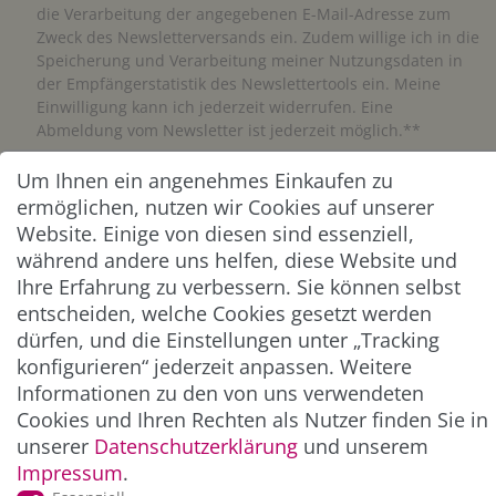
die Verarbeitung der angegebenen E-Mail-Adresse zum
Zweck des Newsletterversands ein. Zudem willige ich in die
Speicherung und Verarbeitung meiner Nutzungsdaten in
der Empfängerstatistik des Newslettertools ein. Meine
Einwilligung kann ich jederzeit widerrufen. Eine
Abmeldung vom Newsletter ist jederzeit möglich.**
Um Ihnen ein angenehmes Einkaufen zu
Abonnieren
ermöglichen, nutzen wir Cookies auf unserer
Website. Einige von diesen sind essenziell,
** Hierbei handelt es sich um ein Pflichtfeld.
während andere uns helfen, diese Website und
Ihre Erfahrung zu verbessern. Sie können selbst
ZAHLUNG & VERSAND
entscheiden, welche Cookies gesetzt werden
dürfen, und die Einstellungen unter „Tracking
konfigurieren“ jederzeit anpassen. Weitere
Informationen zu den von uns verwendeten
Cookies und Ihren Rechten als Nutzer finden Sie in
unserer
Daten­schutz­erklärung
und unserem
Impressum
.