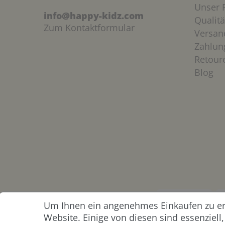
Unser P
info@happy-kidz.com
Qualitä
Zum Kontaktformular
Versan
Zahlun
Retour
Blog
Um Ihnen ein angenehmes Einkaufen zu erm
ZAHLUNG &
Website. Einige von diesen sind essenziel
VERSAND