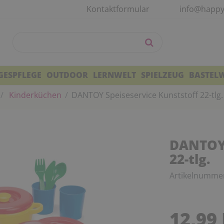
Kontaktformular
info@happy
GESPFLEGE
OUTDOOR
LERNWELT
SPIELZEUG
BASTEL
Kinderküchen
DANTOY Speiseservice Kunststoff 22-tlg.
DANTOY 
22-tlg.
Artikelnumme
12,99