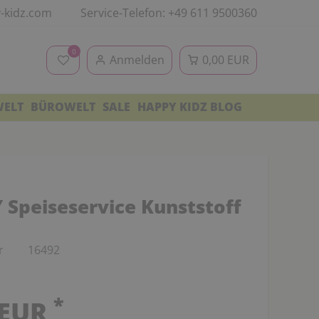
-kidz.com
Service-Telefon: +49 611 9500360
0
Anmelden
0,00 EUR
WELT
BÜROWELT
SALE
HAPPY KIDZ BLOG
Speiseservice Kunststoff
r
16492
*
 EUR