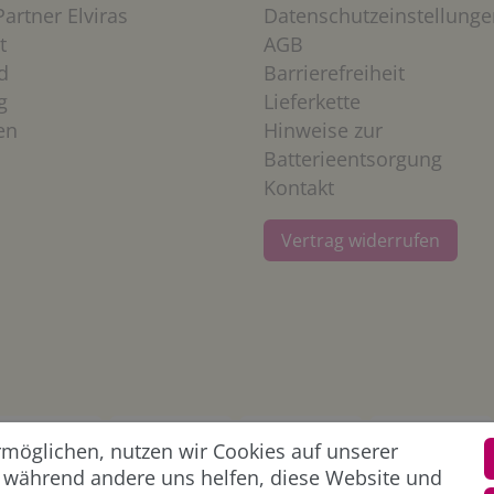
artner Elviras
Datenschutzeinstellunge
t
AGB
d
Barrierefreiheit
g
Lieferkette
en
Hinweise zur
Batterieentsorgung
Kontakt
Vertrag widerrufen
öglichen, nutzen wir Cookies auf unserer
l, während andere uns helfen, diese Website und