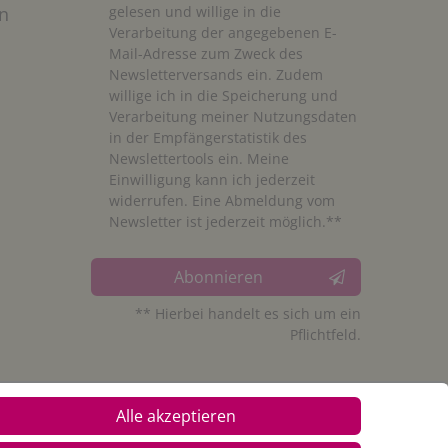
n
gelesen und willige in die
Verarbeitung der angegebenen E-
Mail-Adresse zum Zweck des
Newsletterversands ein. Zudem
willige ich in die Speicherung und
Verarbeitung meiner Nutzungsdaten
in der Empfängerstatistik des
Newslettertools ein. Meine
Einwilligung kann ich jederzeit
widerrufen. Eine Abmeldung vom
Newsletter ist jederzeit möglich.**
Abonnieren
** Hierbei handelt es sich um ein
Pflichtfeld.
Alle akzeptieren