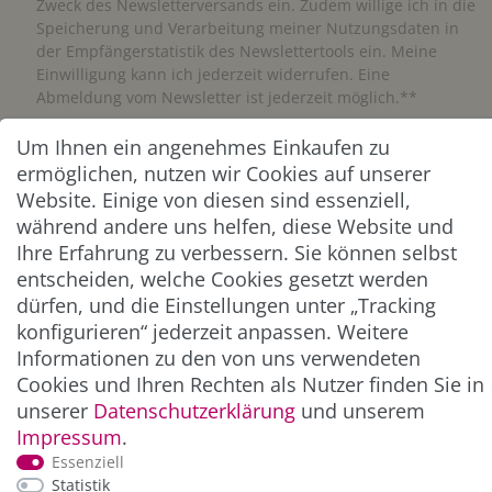
Zweck des Newsletterversands ein. Zudem willige ich in die
Speicherung und Verarbeitung meiner Nutzungsdaten in
der Empfängerstatistik des Newslettertools ein. Meine
Einwilligung kann ich jederzeit widerrufen. Eine
Abmeldung vom Newsletter ist jederzeit möglich.**
Um Ihnen ein angenehmes Einkaufen zu
Abonnieren
ermöglichen, nutzen wir Cookies auf unserer
Website. Einige von diesen sind essenziell,
** Hierbei handelt es sich um ein Pflichtfeld.
während andere uns helfen, diese Website und
Ihre Erfahrung zu verbessern. Sie können selbst
ZAHLUNG & VERSAND
entscheiden, welche Cookies gesetzt werden
dürfen, und die Einstellungen unter „Tracking
konfigurieren“ jederzeit anpassen. Weitere
Informationen zu den von uns verwendeten
Cookies und Ihren Rechten als Nutzer finden Sie in
unserer
Daten­schutz­erklärung
und unserem
Impressum
.
Essenziell
Statistik