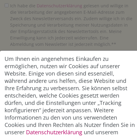
Ich habe die
Daten­schutz­erklärung
gelesen und willige in
die Verarbeitung der angegebenen E-Mail-Adresse zum
Zweck des Newsletterversands ein. Zudem willige ich in die
Speicherung und Verarbeitung meiner Nutzungsdaten in
der Empfängerstatistik des Newslettertools ein. Meine
Einwilligung kann ich jederzeit widerrufen. Eine
Abmeldung vom Newsletter ist jederzeit möglich.**
Um Ihnen ein angenehmes Einkaufen zu
Abonnieren
ermöglichen, nutzen wir Cookies auf unserer
** Hierbei handelt es sich um ein Pflichtfeld.
Website. Einige von diesen sind essenziell,
während andere uns helfen, diese Website und
Ihre Erfahrung zu verbessern. Sie können selbst
ZAHLUNG & VERSAND
entscheiden, welche Cookies gesetzt werden
dürfen, und die Einstellungen unter „Tracking
konfigurieren“ jederzeit anpassen. Weitere
Informationen zu den von uns verwendeten
Cookies und Ihren Rechten als Nutzer finden Sie in
unserer
Daten­schutz­erklärung
und unserem