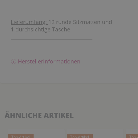
Lieferumfang:
12 runde Sitzmatten und
1 durchsichtige Tasche
ⓘ Herstellerinformationen
ÄHNLICHE ARTIKEL
Top-Artikel
Top-Artikel
Top-A