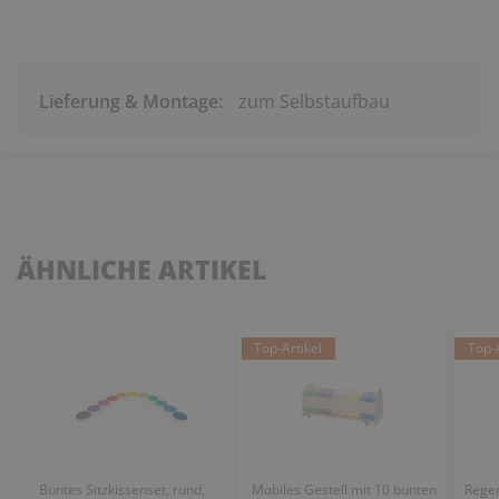
Lieferung & Montage:
zum Selbstaufbau
ÄHNLICHE ARTIKEL
Top-Artikel
Top-A
Buntes Sitzkissenset, rund,
Mobiles Gestell mit 10 bunten
Regen