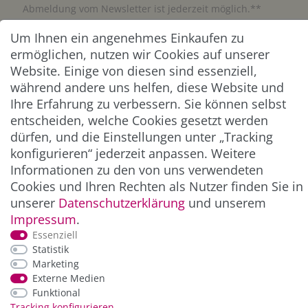
Abmeldung vom Newsletter ist jederzeit möglich.**
Um Ihnen ein angenehmes Einkaufen zu
Abonnieren
ermöglichen, nutzen wir Cookies auf unserer
Website. Einige von diesen sind essenziell,
** Hierbei handelt es sich um ein Pflichtfeld.
während andere uns helfen, diese Website und
Ihre Erfahrung zu verbessern. Sie können selbst
entscheiden, welche Cookies gesetzt werden
ZAHLUNG & VERSAND
dürfen, und die Einstellungen unter „Tracking
konfigurieren“ jederzeit anpassen. Weitere
Informationen zu den von uns verwendeten
Cookies und Ihren Rechten als Nutzer finden Sie in
unserer
Daten­schutz­erklärung
und unserem
Impressum
.
Essenziell
Statistik
Marketing
*Alle Preise inkl. der gesetzl. MwSt. zzgl.
Service-
Externe Medien
und Versandkosten
Funktional
Tracking konfigurieren