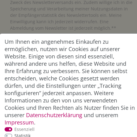
Zweck des Newsletterversands ein. Zudem willige ich in die
Speicherung und Verarbeitung meiner Nutzungsdaten in
der Empfängerstatistik des Newslettertools ein. Meine
Einwilligung kann ich jederzeit widerrufen. Eine
Abmeldung vom Newsletter ist jederzeit möglich.**
Um Ihnen ein angenehmes Einkaufen zu
Abonnieren
ermöglichen, nutzen wir Cookies auf unserer
Website. Einige von diesen sind essenziell,
** Hierbei handelt es sich um ein Pflichtfeld.
während andere uns helfen, diese Website und
Ihre Erfahrung zu verbessern. Sie können selbst
ZAHLUNG & VERSAND
entscheiden, welche Cookies gesetzt werden
dürfen, und die Einstellungen unter „Tracking
konfigurieren“ jederzeit anpassen. Weitere
Informationen zu den von uns verwendeten
Cookies und Ihren Rechten als Nutzer finden Sie in
unserer
Daten­schutz­erklärung
und unserem
Impressum
.
Essenziell
Statistik