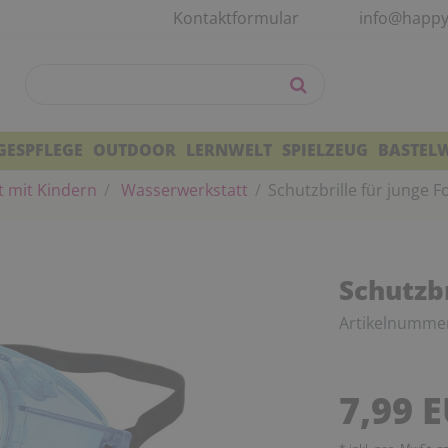
Kontaktformular
info@happy
GESPFLEGE
OUTDOOR
LERNWELT
SPIELZEUG
BASTEL
t mit Kindern
Wasserwerkstatt
Schutzbrille für junge F
Schutzbr
Artikelnumme
7,99 