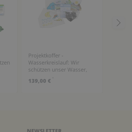
Projektkoffer -
Facette
tzen
Wasserkreislauf: Wir
schützen unser Wasser,
43-tlg.
*
139,00 €
8,49 €
NEWSLETTER