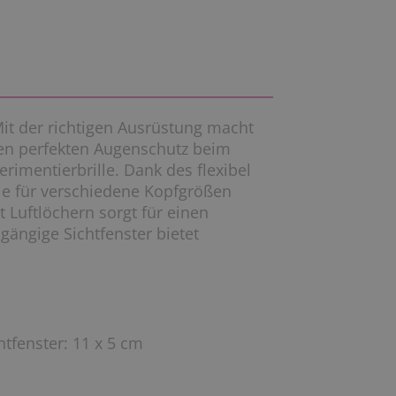
Mit der richtigen Ausrüstung macht
en perfekten Augenschutz beim
rimentierbrille. Dank des flexibel
le für verschiedene Kopfgrößen
 Luftlöchern sorgt für einen
ängige Sichtfenster bietet
htfenster: 11 x 5 cm