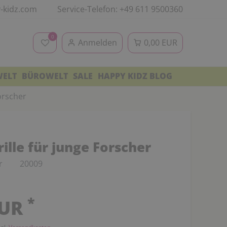
-kidz.com
Service-Telefon: +49 611 9500360
0
Anmelden
0,00 EUR
WELT
BÜROWELT
SALE
HAPPY KIDZ BLOG
orscher
ille für junge Forscher
r
20009
*
EUR