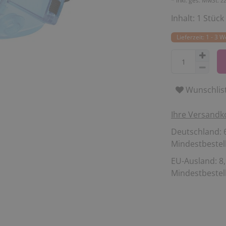
* inkl. ges. MwSt. z
Inhalt:
1
Stück
Lieferzeit: 1 - 3 
Wunschlis
Ihre Versandk
Deutschland: 6
Mindestbestell
EU-Ausland: 8,
Mindestbestell