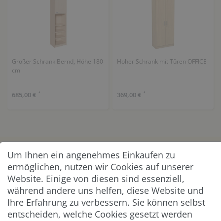
Großer Schrank Bernd, Höhe 180
Hoher Schrank mit Türen OFFICE
cm
*
*
685,00 €
369,00 €
Um Ihnen ein angenehmes Einkaufen zu
KUNDENSERVICE
ermöglichen, nutzen wir Cookies auf unserer
Website. Einige von diesen sind essenziell,
UNTERNEHMEN & SERVICE
während andere uns helfen, diese Website und
Ihre Erfahrung zu verbessern. Sie können selbst
INFORMATION
entscheiden, welche Cookies gesetzt werden