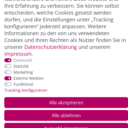
Ihre Erfahrung zu verbessern. Sie können selbst
entscheiden, welche Cookies gesetzt werden
ZAHLUNG & VERSAND
dürfen, und die Einstellungen unter „Tracking
konfigurieren“ jederzeit anpassen. Weitere
Informationen zu den von uns verwendeten
Cookies und Ihren Rechten als Nutzer finden Sie in
unserer
Daten­schutz­erklärung
und unserem
Impressum
.
Essenziell
Statistik
Marketing
*Alle Preise inkl. der gesetzl. MwSt. zzgl.
Service-
Externe Medien
und Versandkosten
Funktional
Tracking konfigurieren
© Copyright 2026 Alle Rechte vorbehalten. |
webshop by
Alle akzeptieren
Alle ablehnen