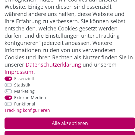
Website. Einige von diesen sind essenziell,
UNTERNEHMEN & SERVICE
während andere uns helfen, diese Website und
Ihre Erfahrung zu verbessern. Sie können selbst
INFORMATION
entscheiden, welche Cookies gesetzt werden
dürfen, und die Einstellungen unter „Tracking
konfigurieren“ jederzeit anpassen. Weitere
NEWSLETTER
Informationen zu den von uns verwendeten
Cookies und Ihren Rechten als Nutzer finden Sie in
ZAHLUNG & VERSAND
unserer
Daten­schutz­erklärung
und unserem
Impressum
.
Essenziell
Statistik
Marketing
Externe Medien
Funktional
Tracking konfigurieren
Alle akzeptieren
*Alle Preise inkl. der gesetzl. MwSt. zzgl.
Service-
und Versandkosten