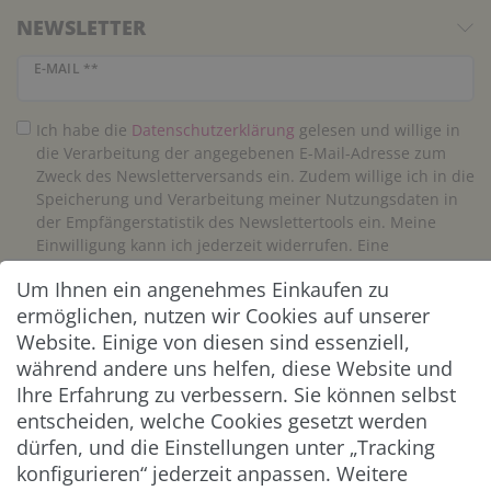
NEWSLETTER
Newsletter Honig
E-MAIL **
Ich habe die
Daten­schutz­erklärung
gelesen und willige in
die Verarbeitung der angegebenen E-Mail-Adresse zum
Zweck des Newsletterversands ein. Zudem willige ich in die
Speicherung und Verarbeitung meiner Nutzungsdaten in
der Empfängerstatistik des Newslettertools ein. Meine
Einwilligung kann ich jederzeit widerrufen. Eine
Abmeldung vom Newsletter ist jederzeit möglich.**
Um Ihnen ein angenehmes Einkaufen zu
ermöglichen, nutzen wir Cookies auf unserer
Abonnieren
Website. Einige von diesen sind essenziell,
während andere uns helfen, diese Website und
** Hierbei handelt es sich um ein Pflichtfeld.
Ihre Erfahrung zu verbessern. Sie können selbst
entscheiden, welche Cookies gesetzt werden
ZAHLUNG & VERSAND
dürfen, und die Einstellungen unter „Tracking
konfigurieren“ jederzeit anpassen. Weitere