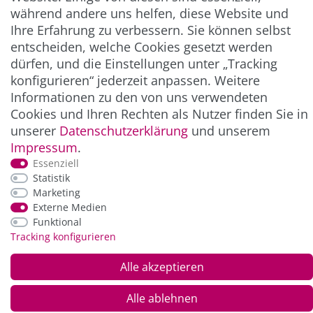
** Hierbei handelt es sich um ein Pflichtfeld.
während andere uns helfen, diese Website und
Ihre Erfahrung zu verbessern. Sie können selbst
entscheiden, welche Cookies gesetzt werden
ZAHLUNG & VERSAND
dürfen, und die Einstellungen unter „Tracking
konfigurieren“ jederzeit anpassen. Weitere
Informationen zu den von uns verwendeten
Cookies und Ihren Rechten als Nutzer finden Sie in
unserer
Daten­schutz­erklärung
und unserem
Impressum
.
Essenziell
Statistik
Marketing
Externe Medien
*Alle Preise inkl. der gesetzl. MwSt. zzgl.
Service-
und Versandkosten
Funktional
Tracking konfigurieren
© Copyright 2026 Alle Rechte vorbehalten. |
webshop by
Alle akzeptieren
Alle ablehnen