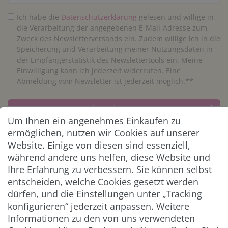
Ich habe die
Daten­schutz­erklärung
gelesen und willige in
die Verarbeitung der angegebenen E-Mail-Adresse zum
Zweck des Newsletterversands ein. Zudem willige ich in die
Speicherung und Verarbeitung meiner Nutzungsdaten in
der Empfängerstatistik des Newslettertools ein. Meine
Einwilligung kann ich jederzeit widerrufen. Eine
Abmeldung vom Newsletter ist jederzeit möglich.**
Abonnieren
Um Ihnen ein angenehmes Einkaufen zu
** Hierbei handelt es sich um ein Pflichtfeld.
ermöglichen, nutzen wir Cookies auf unserer
Website. Einige von diesen sind essenziell,
während andere uns helfen, diese Website und
ZAHLUNG & VERSAND
Ihre Erfahrung zu verbessern. Sie können selbst
entscheiden, welche Cookies gesetzt werden
dürfen, und die Einstellungen unter „Tracking
konfigurieren“ jederzeit anpassen. Weitere
Informationen zu den von uns verwendeten