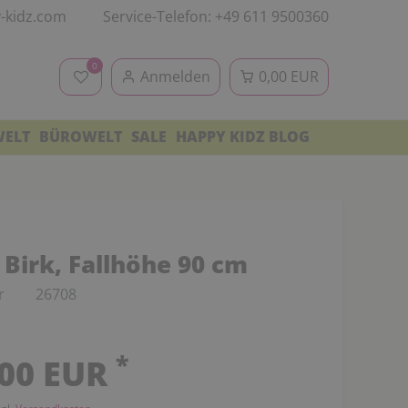
-kidz.com
Service-Telefon: +49 611 9500360
0
Anmelden
0,00 EUR
WELT
BÜROWELT
SALE
HAPPY KIDZ BLOG
Birk, Fallhöhe 90 cm
r
26708
*
,00 EUR