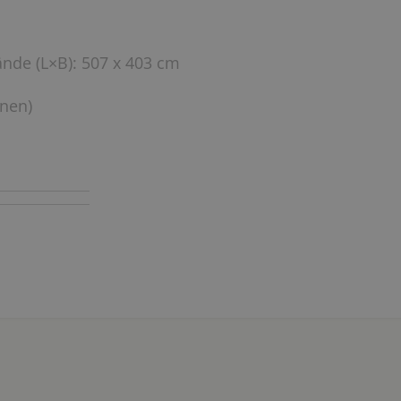
ände (L×B): 507 x 403 cm
onen)