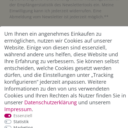
der Empfängerstatistik des Newslettertools ein. Meine
Einwilligung kann ich jederzeit widerrufen. Eine
Abmeldung vom Newsletter ist jederzeit möglich.**
Abonnieren
Um Ihnen ein angenehmes Einkaufen zu
ermöglichen, nutzen wir Cookies auf unserer
** Hierbei handelt es sich um ein Pflichtfeld.
Website. Einige von diesen sind essenziell,
während andere uns helfen, diese Website und
Ihre Erfahrung zu verbessern. Sie können selbst
ZAHLUNG & VERSAND
entscheiden, welche Cookies gesetzt werden
dürfen, und die Einstellungen unter „Tracking
konfigurieren“ jederzeit anpassen. Weitere
Informationen zu den von uns verwendeten
Cookies und Ihren Rechten als Nutzer finden Sie in
unserer
Daten­schutz­erklärung
und unserem
Impressum
.
Essenziell
Statistik
*Alle Preise inkl. der gesetzl. MwSt. zzgl.
Service-
Marketing