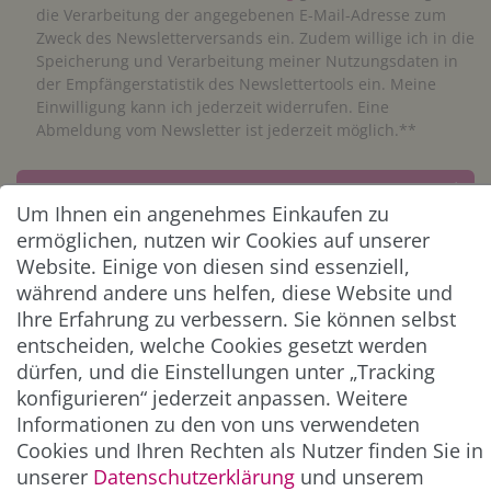
die Verarbeitung der angegebenen E-Mail-Adresse zum
Zweck des Newsletterversands ein. Zudem willige ich in die
Speicherung und Verarbeitung meiner Nutzungsdaten in
der Empfängerstatistik des Newslettertools ein. Meine
Einwilligung kann ich jederzeit widerrufen. Eine
Abmeldung vom Newsletter ist jederzeit möglich.**
Abonnieren
Um Ihnen ein angenehmes Einkaufen zu
** Hierbei handelt es sich um ein Pflichtfeld.
ermöglichen, nutzen wir Cookies auf unserer
Website. Einige von diesen sind essenziell,
während andere uns helfen, diese Website und
ZAHLUNG & VERSAND
Ihre Erfahrung zu verbessern. Sie können selbst
entscheiden, welche Cookies gesetzt werden
dürfen, und die Einstellungen unter „Tracking
konfigurieren“ jederzeit anpassen. Weitere
Informationen zu den von uns verwendeten
Cookies und Ihren Rechten als Nutzer finden Sie in
unserer
Daten­schutz­erklärung
und unserem