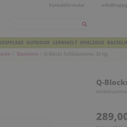
Kontaktformular
info@happy
GESPFLEGE
OUTDOOR
LERNWELT
SPIELZEUG
BASTEL
uecke
Bausteine
Q-Blocks Softbausteine, 32-tlg.
Q-Blocks
Artikelnumme
289,0