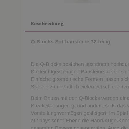
Beschreibung
Q-Blocks Softbausteine 32-teilig
Die Q-Blocks bestehen aus einem hochquali
Die leichtgewichtigen Bausteine bieten si
Einfache geometrische Formen lassen si
Stapeln zu unendlich vielen verschiedene
Beim Bauen mit den Q-Blocks werden einers
Kreativität angeregt und andererseits das 
Vorstellungsvermögen gesteigert. Im Spiel
auf physischer Ebene die Hand-Auge-Koord
gesamten Bewegungsapparates. Auch die T