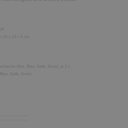
off
in 10 x 10 x 5 cm
echtecke (Rot, Blau, Gelb, Grün), je 2 x
 Blau, Gelb, Grün)