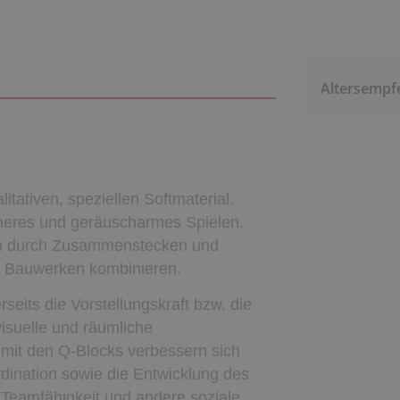
Altersempf
tativen, speziellen Softmaterial.
cheres und geräuscharmes Spielen.
ch durch Zusammenstecken und
n Bauwerken kombinieren.
eits die Vorstellungskraft bzw. die
visuelle und räumliche
 mit den Q-Blocks verbessern sich
ination sowie die Entwicklung des
eamfähigkeit und andere soziale