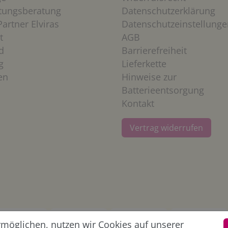
htungsberatung
Datenschutzerklärung
artner Elviras
Datenschutzeinstellunge
t
AGB
d
Barrierefreiheit
g
Lieferkette
en
Hinweise zur
Batterieentsorgung
Kontakt
Vertrag widerrufen
öglichen, nutzen wir Cookies auf unserer