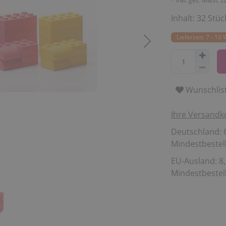
* inkl. ges. MwSt. z
Inhalt:
32
Stüc
Lieferzeit: 7 - 10
Wunschlis
Ihre Versandk
Deutschland: 6
Mindestbestell
EU-Ausland: 8,
Mindestbestell