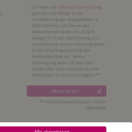
Ich habe die
Daten­schutz­erklärung
n
gelesen und willige in die
Verarbeitung der angegebenen E-
Mail-Adresse zum Zweck des
Newsletterversands ein. Zudem
willige ich in die Speicherung und
Verarbeitung meiner Nutzungsdaten
in der Empfängerstatistik des
Newslettertools ein. Meine
Einwilligung kann ich jederzeit
widerrufen. Eine Abmeldung vom
Newsletter ist jederzeit möglich.**
Abonnieren
** Hierbei handelt es sich um ein
Pflichtfeld.