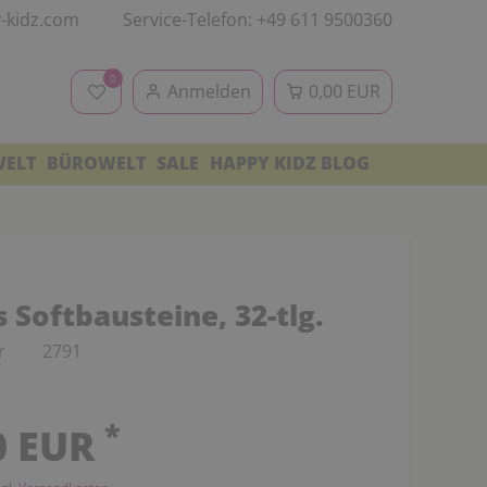
-kidz.com
Service-Telefon: +49 611 9500360
0
Anmelden
0,00 EUR
WELT
BÜROWELT
SALE
HAPPY KIDZ BLOG
 Softbausteine, 32-tlg.
r
2791
*
0 EUR