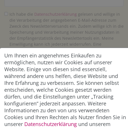
Ich habe die
Daten­schutz­erklärung
gelesen und willige in
die Verarbeitung der angegebenen E-Mail-Adresse zum
Zweck des Newsletterversands ein. Zudem willige ich in die
Speicherung und Verarbeitung meiner Nutzungsdaten in
der Empfängerstatistik des Newslettertools ein. Meine
Einwilligung kann ich jederzeit widerrufen. Eine
Abmeldung vom Newsletter ist jederzeit möglich.**
Um Ihnen ein angenehmes Einkaufen zu
ermöglichen, nutzen wir Cookies auf unserer
Abonnieren
Website. Einige von diesen sind essenziell,
während andere uns helfen, diese Website und
** Hierbei handelt es sich um ein Pflichtfeld.
Ihre Erfahrung zu verbessern. Sie können selbst
entscheiden, welche Cookies gesetzt werden
dürfen, und die Einstellungen unter „Tracking
ZAHLUNG & VERSAND
konfigurieren“ jederzeit anpassen. Weitere
Informationen zu den von uns verwendeten
Cookies und Ihren Rechten als Nutzer finden Sie in
unserer
Daten­schutz­erklärung
und unserem