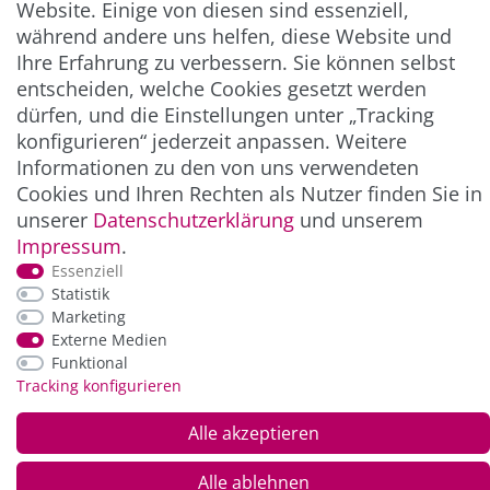
Website. Einige von diesen sind essenziell,
** Hierbei handelt es sich um ein Pflichtfeld.
während andere uns helfen, diese Website und
Ihre Erfahrung zu verbessern. Sie können selbst
entscheiden, welche Cookies gesetzt werden
ZAHLUNG & VERSAND
dürfen, und die Einstellungen unter „Tracking
konfigurieren“ jederzeit anpassen. Weitere
Informationen zu den von uns verwendeten
Cookies und Ihren Rechten als Nutzer finden Sie in
unserer
Daten­schutz­erklärung
und unserem
Impressum
.
Essenziell
Statistik
Marketing
*Alle Preise inkl. der gesetzl. MwSt. zzgl.
Service-
Externe Medien
und Versandkosten
Funktional
Tracking konfigurieren
© Copyright 2026 Alle Rechte vorbehalten. |
webshop by
Alle akzeptieren
Alle ablehnen