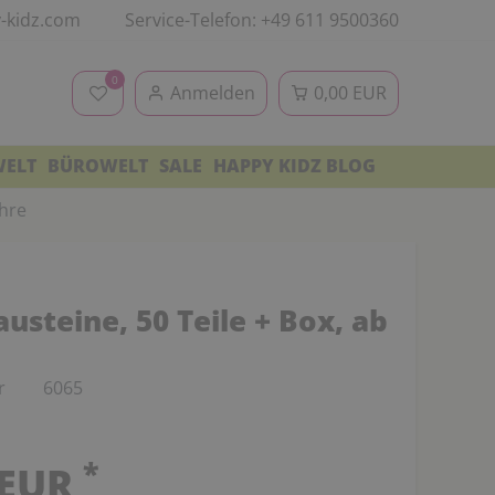
-kidz.com
Service-Telefon: +49 611 9500360
0
Anmelden
0,00 EUR
WELT
BÜROWELT
SALE
HAPPY KIDZ BLOG
ahre
usteine, 50 Teile + Box, ab
r
6065
*
 EUR