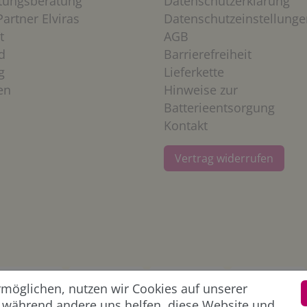
htungsberatung
Datenschutzerklärung
artner Elviras
Datenschutzeinstellunge
t
AGB
d
Barrierefreiheit
g
Lieferkette
en
Hinweise zur
Batterieentsorgung
Kontakt
Vertrag widerrufen
öglichen, nutzen wir Cookies auf unserer
l, während andere uns helfen, diese Website und