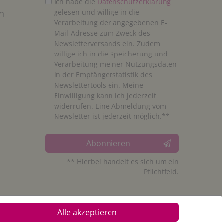
Ich habe die
Daten­schutz­erklärung
n
gelesen und willige in die
Verarbeitung der angegebenen E-
Mail-Adresse zum Zweck des
Newsletterversands ein. Zudem
willige ich in die Speicherung und
Verarbeitung meiner Nutzungsdaten
in der Empfängerstatistik des
Newslettertools ein. Meine
Einwilligung kann ich jederzeit
widerrufen. Eine Abmeldung vom
Newsletter ist jederzeit möglich.**
Abonnieren
** Hierbei handelt es sich um ein
Pflichtfeld.
Alle akzeptieren