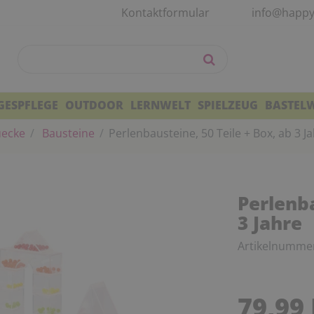
Kontaktformular
info@happy
GESPFLEGE
OUTDOOR
LERNWELT
SPIELZEUG
BASTEL
uecke
Bausteine
Perlenbausteine, 50 Teile + Box, ab 3 J
Perlenba
3 Jahre
Artikelnumme
79,99