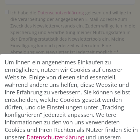
Ich habe die
Daten­schutz­erklärung
gelesen und willige in
die Verarbeitung der angegebenen E-Mail-Adresse zum
Zweck des Newsletterversands ein. Zudem willige ich in die
Speicherung und Verarbeitung meiner Nutzungsdaten in
der Empfängerstatistik des Newslettertools ein. Meine
Einwilligung kann ich jederzeit widerrufen. Eine
Abmeldung vom Newsletter ist jederzeit möglich.**
Um Ihnen ein angenehmes Einkaufen zu
Abonnieren
ermöglichen, nutzen wir Cookies auf unserer
Website. Einige von diesen sind essenziell,
** Hierbei handelt es sich um ein Pflichtfeld.
während andere uns helfen, diese Website und
Ihre Erfahrung zu verbessern. Sie können selbst
entscheiden, welche Cookies gesetzt werden
ZAHLUNG & VERSAND
dürfen, und die Einstellungen unter „Tracking
konfigurieren“ jederzeit anpassen. Weitere
Informationen zu den von uns verwendeten
Cookies und Ihren Rechten als Nutzer finden Sie in
unserer
Daten­schutz­erklärung
und unserem