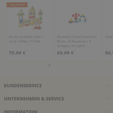
Top-Artikel
Blocks mit Glitter, Holz +
Bausteine Crystal Spectrum
Sand-
Acryl + Glitter, 16 Teile
Blocks, 32 Bausteine + 6
Vorlagen, ab 3 Jahre
*
*
79,99 €
69,99 €
86,
KUNDENSERVICE
UNTERNEHMEN & SERVICE
INFORMATION