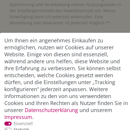
Speicherung und Verarbeitung meiner Nutzungsdaten in
der Empfängerstatistik des Newslettertools ein. Meine
Einwilligung kann ich jederzeit widerrufen. Eine
Abmeldung vom Newsletter ist jederzeit möglich.**
Abonnieren
Um Ihnen ein angenehmes Einkaufen zu
ermöglichen, nutzen wir Cookies auf unserer
** Hierbei handelt es sich um ein Pflichtfeld.
Website. Einige von diesen sind essenziell,
während andere uns helfen, diese Website und
Ihre Erfahrung zu verbessern. Sie können selbst
ZAHLUNG & VERSAND
entscheiden, welche Cookies gesetzt werden
dürfen, und die Einstellungen unter „Tracking
konfigurieren“ jederzeit anpassen. Weitere
Informationen zu den von uns verwendeten
Cookies und Ihren Rechten als Nutzer finden Sie in
unserer
Daten­schutz­erklärung
und unserem
Impressum
.
Essenziell
Statistik