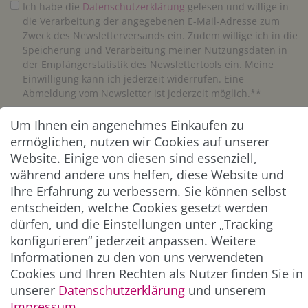
Ich habe die
Daten­schutz­erklärung
gelesen und willige in
die Verarbeitung der angegebenen E-Mail-Adresse zum
Zweck des Newsletterversands ein. Zudem willige ich in die
Speicherung und Verarbeitung meiner Nutzungsdaten in
der Empfängerstatistik des Newslettertools ein. Meine
Einwilligung kann ich jederzeit widerrufen. Eine
Abmeldung vom Newsletter ist jederzeit möglich.**
Um Ihnen ein angenehmes Einkaufen zu
Abonnieren
ermöglichen, nutzen wir Cookies auf unserer
** Hierbei handelt es sich um ein Pflichtfeld.
Website. Einige von diesen sind essenziell,
während andere uns helfen, diese Website und
Ihre Erfahrung zu verbessern. Sie können selbst
ZAHLUNG & VERSAND
entscheiden, welche Cookies gesetzt werden
dürfen, und die Einstellungen unter „Tracking
konfigurieren“ jederzeit anpassen. Weitere
Informationen zu den von uns verwendeten
Cookies und Ihren Rechten als Nutzer finden Sie in
unserer
Daten­schutz­erklärung
und unserem
Impressum
.