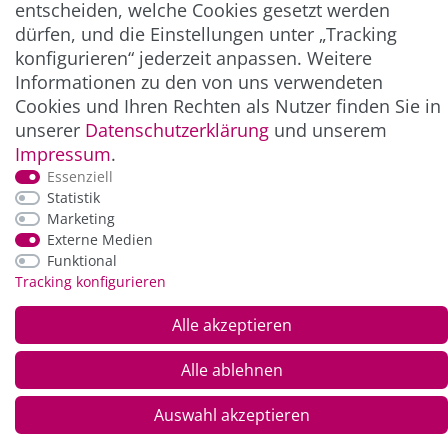
entscheiden, welche Cookies gesetzt werden
NEWSLETTER
dürfen, und die Einstellungen unter „Tracking
konfigurieren“ jederzeit anpassen. Weitere
ZAHLUNG & VERSAND
Informationen zu den von uns verwendeten
Cookies und Ihren Rechten als Nutzer finden Sie in
unserer
Daten­schutz­erklärung
und unserem
Impressum
.
Essenziell
Statistik
Marketing
Externe Medien
Funktional
Tracking konfigurieren
*Alle Preise inkl. der gesetzl. MwSt. zzgl.
Service-
und Versandkosten
Alle akzeptieren
© Copyright 2026 Alle Rechte vorbehalten. |
webshop by
Alle ablehnen
Auswahl akzeptieren