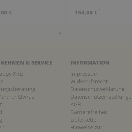
*
*
,00 €
154,00 €
NEHMEN & SERVICE
INFORMATION
appy Kidz
Impressum
ge
Widerrufsrecht
htungsberatung
Datenschutzerklärung
artner Elviras
Datenschutzeinstellunge
t
AGB
d
Barrierefreiheit
g
Lieferkette
en
Hinweise zur