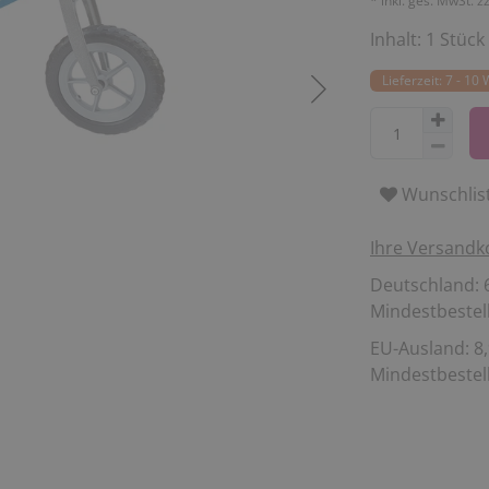
* inkl. ges. MwSt. z
verwend
Inhalt:
1
Stück
Nut
Zwecken
Lieferzeit: 7 - 10
You
Wunschlis
Ihre Versandk
Deutschland: 6
Mindestbestell
EU-Ausland: 8,
Mindestbestell