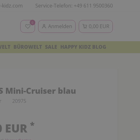
-kidz.com
Service-Telefon: +49 611 9500360
0
Anmelden
0,00 EUR
WELT
BÜROWELT
SALE
HAPPY KIDZ BLOG
 Mini-Cruiser blau
r
20975
möchten dieses Video sehen? Bitte akzeptieren Sie di
ies von YouTube (Google), um das Video abspielen z
*
0 EUR
. Mit Klick auf den Wiedergabe-Button erteilen Sie I
inwilligung darin, dass YouTube auf dem von Ihnen