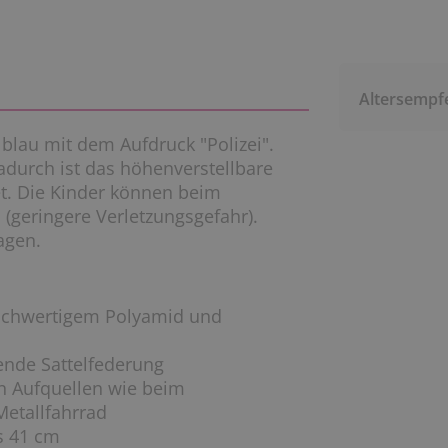
Altersempf
 blau mit dem Aufdruck "Polizei".
Dadurch ist das höhenverstellbare
et. Die Kinder können beim
geringere Verletzungsgefahr).
agen.
hochwertigem Polyamid und
nde Sattelfederung
in Aufquellen wie beim
Metallfahrrad
s 41 cm