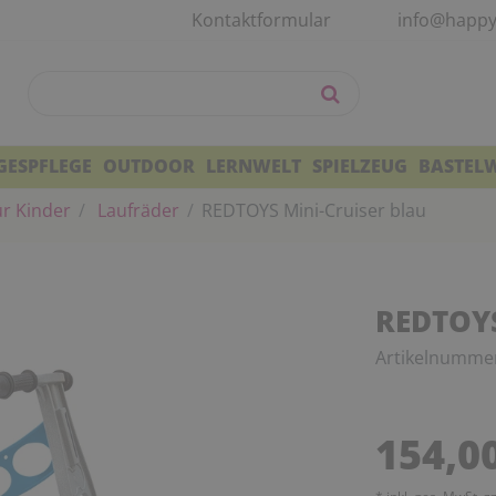
Kontaktformular
info@happy
GESPFLEGE
OUTDOOR
LERNWELT
SPIELZEUG
BASTEL
r Kinder
Laufräder
REDTOYS Mini-Cruiser blau
REDTOYS
Artikelnumme
Sie 
Cook
154,0
können
E