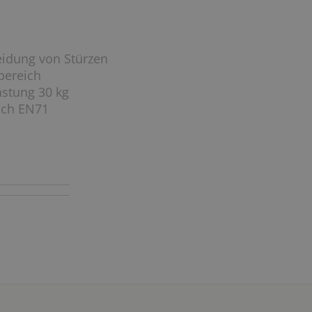
eidung von Stürzen
bereich
astung 30 kg
ach EN71