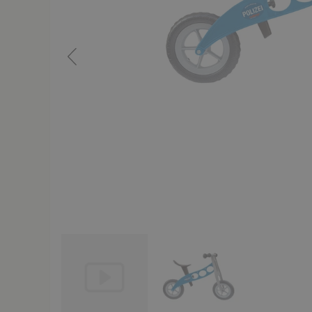
es
ch